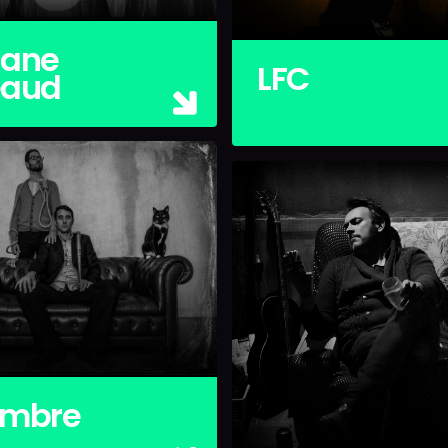
ane
LFC
eaud
embre