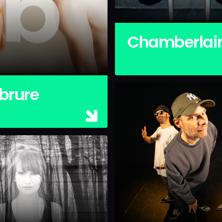
Chamberlai
rure