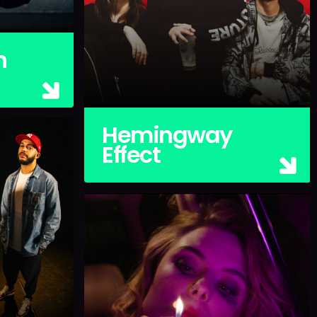
n
Hemingway
Effect