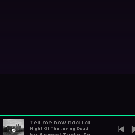
Tell me how bad I am (feat. Peter
Night Of The Loving Dead
by Animal Triste, Peter Hayes